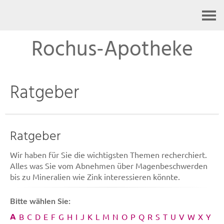
Kontakt
Rochus-Apotheke
Ratgeber
Ratgeber
Wir haben für Sie die wichtigsten Themen recherchiert.
Alles was Sie vom Abnehmen über Magenbeschwerden
bis zu Mineralien wie Zink interessieren könnte.
Bitte wählen Sie:
A
B
C
D
E
F
G
H
I
J
K
L
M
N
O
P
Q
R
S
T
U
V
W
X
Y