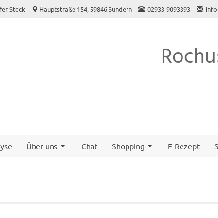
fer Stock
Hauptstraße 154, 59846 Sundern
02933-9093393
inf
Rochu
yse
Über uns
Chat
Shopping
E-Rezept
S