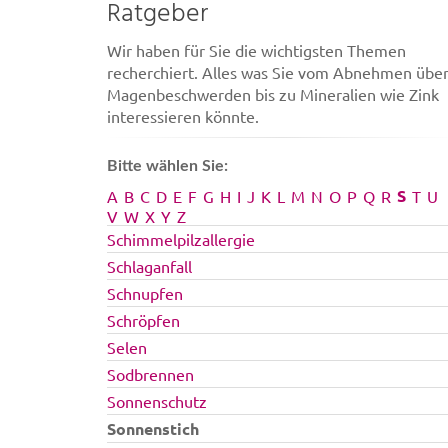
Ratgeber
Wir haben für Sie die wichtigsten Themen
recherchiert. Alles was Sie vom Abnehmen übe
Magenbeschwerden bis zu Mineralien wie Zink
interessieren könnte.
Bitte wählen Sie:
S
A
B
C
D
E
F
G
H
I
J
K
L
M
N
O
P
Q
R
T
U
V
W
X
Y
Z
Schimmelpilzallergie
Schlaganfall
Schnupfen
Schröpfen
Selen
Sodbrennen
Sonnenschutz
Sonnenstich