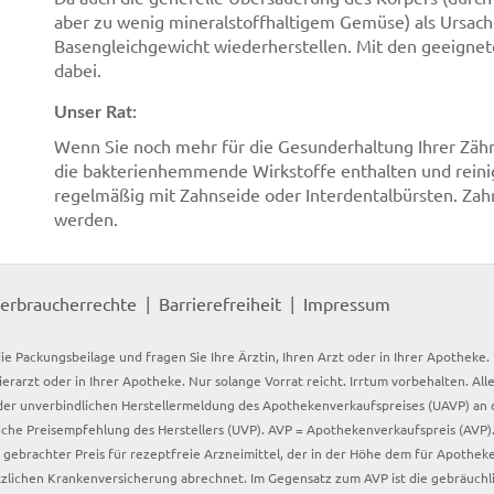
aber zu wenig mineralstoffhaltigem Gemüse) als Ursache v
Basengleichgewicht wiederherstellen. Mit den geeignet
dabei.
Unser Rat:
Wenn Sie noch mehr für die Gesunderhaltung Ihrer Zäh
die bakterienhemmende Wirkstoffe enthalten und rein
regelmäßig mit Zahnseide oder Interdentalbürsten. Zahn
werden.
erbraucherrechte
Barrierefreiheit
Impressum
ie Packungsbeilage und fragen Sie Ihre Ärztin, Ihren Arzt oder in Ihrer Apotheke
Tierarzt oder in Ihrer Apotheke. Nur solange Vorrat reicht. Irrtum vorbehalten. All
er unverbindlichen Herstellermeldung des Apothekenverkaufspreises (UAVP) an die
che Preisempfehlung des Herstellers (UVP). AVP = Apothekenverkaufspreis (AVP).
tz gebrachter Preis für rezeptfreie Arzneimittel, der in der Höhe dem für Apothe
tzlichen Krankenversicherung abrechnet. Im Gegensatz zum AVP ist die gebräuchl