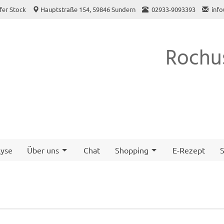
fer Stock
Hauptstraße 154, 59846 Sundern
02933-9093393
inf
Rochu
yse
Über uns
Chat
Shopping
E-Rezept
S