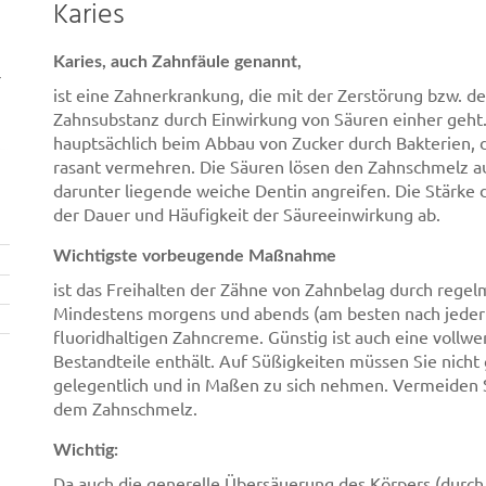
Karies
Karies, auch Zahnfäule genannt,
r
ist eine Zahnerkrankung, die mit der Zerstörung bzw. 
Zahnsubstanz durch Einwirkung von Säuren einher geht
hauptsächlich beim Abbau von Zucker durch Bakterien, d
rasant vermehren. Die Säuren lösen den Zahnschmelz a
darunter liegende weiche Dentin angreifen. Die Stärke
der Dauer und Häufigkeit der Säureeinwirkung ab.
Wichtigste vorbeugende Maßnahme
ist das Freihalten der Zähne von Zahnbelag durch rege
Mindestens morgens und abends (am besten nach jeder 
fluoridhaltigen Zahncreme. Günstig ist auch eine vollwe
Bestandteile enthält. Auf Süßigkeiten müssen Sie nicht 
gelegentlich und in Maßen zu sich nehmen. Vermeiden 
dem Zahnschmelz.
Wichtig:
Da auch die generelle Übersäuerung des Körpers (durch 