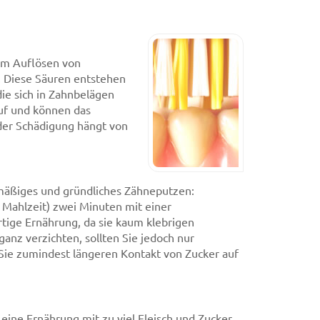
dem Auflösen von
. Diese Säuren entstehen
ie sich in Zahnbelägen
uf und können das
 der Schädigung hängt von
lmäßiges und gründliches Zähneputzen:
Mahlzeit) zwei Minuten mit einer
rtige Ernährung, da sie kaum klebrigen
ganz verzichten, sollten Sie jedoch nur
Sie zumindest längeren Kontakt von Zucker auf
eine Ernährung mit zu viel Fleisch und Zucker,