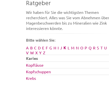
Ratgeber
Wir haben für Sie die wichtigsten Themen
recherchiert. Alles was Sie vom Abnehmen übe
Magenbeschwerden bis zu Mineralien wie Zink
interessieren könnte.
Bitte wählen Sie:
K
A
B
C
D
E
F
G
H
I
J
L
M
N
O
P
Q
R
S
T
U
V
W
X
Y
Z
Karies
Kopfläuse
Kopfschuppen
Krebs