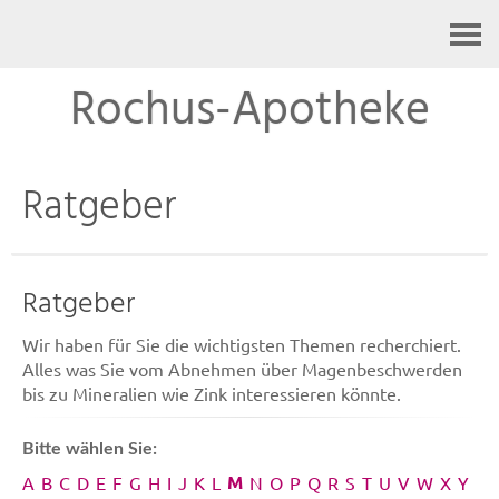
Kontakt
Rochus-Apotheke
Ratgeber
Ratgeber
Wir haben für Sie die wichtigsten Themen recherchiert.
Alles was Sie vom Abnehmen über Magenbeschwerden
bis zu Mineralien wie Zink interessieren könnte.
Bitte wählen Sie:
M
A
B
C
D
E
F
G
H
I
J
K
L
N
O
P
Q
R
S
T
U
V
W
X
Y