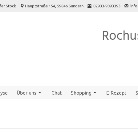
fer Stock
Hauptstraße 154, 59846 Sundern
02933-9093393
inf
Rochu
yse
Über uns
Chat
Shopping
E-Rezept
S