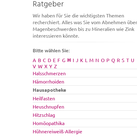
Ratgeber
Wir haben für Sie die wichtigsten Themen
recherchiert. Alles was Sie vom Abnehmen übe
Magenbeschwerden bis zu Mineralien wie Zink
interessieren könnte.
Bitte wählen Sie:
H
A
B
C
D
E
F
G
I
J
K
L
M
N
O
P
Q
R
S
T
U
V
W
X
Y
Z
Halsschmerzen
Hämorrhoiden
Hausapotheke
Heilfasten
Heuschnupfen
Hitzschlag
Homöopathika
Hühnereiweiß-Allergie