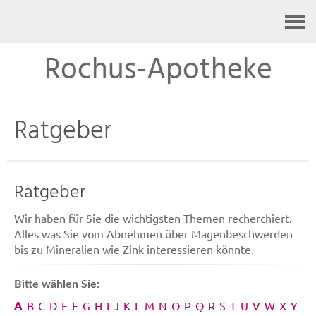
Kontakt
Rochus-Apotheke
Ratgeber
Ratgeber
Wir haben für Sie die wichtigsten Themen recherchiert.
Alles was Sie vom Abnehmen über Magenbeschwerden
bis zu Mineralien wie Zink interessieren könnte.
Bitte wählen Sie:
A
B
C
D
E
F
G
H
I
J
K
L
M
N
O
P
Q
R
S
T
U
V
W
X
Y