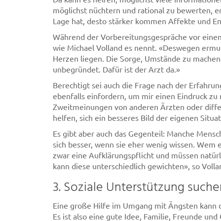
möglichst nüchtern und rational zu bewerten, e
Lage hat, desto stärker kommen Affekte und Emot
Während der Vorbereitungsgespräche vor einem E
wie Michael Volland es nennt. «Deswegen ermuti
Herzen liegen. Die Sorge, Umstände zu machen od
unbegründet. Dafür ist der Arzt da.»
Berechtigt sei auch die Frage nach der Erfahrun
ebenfalls einfordern, um mir einen Eindruck zu m
Zweitmeinungen von anderen Ärzten oder diffe
helfen, sich ein besseres Bild der eigenen Situ
Es gibt aber auch das Gegenteil: Manche Mensc
sich besser, wenn sie eher wenig wissen. Wem e
zwar eine Aufklärungspflicht und müssen natür
kann diese unterschiedlich gewichten», so Voll
3. Soziale Unterstützung suche
Eine große Hilfe im Umgang mit Ängsten kann d
Es ist also eine gute Idee, Familie, Freunde und