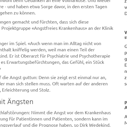
unwohl beim Gedanken an eine Vollnarkose. Und wieder
z
äre - und haben etwa Sorge davor, in den ersten Tagen
w
e gehen zu können.
D
ungen gemacht und fürchten, dass sich diese
ie Projektgruppe «Angstfreies Krankenhaus» an der Klinik
W
s
nger im Spiel. «Auch wenn man im Alltag nicht von
G
thalt kniffelig werden, weil man einen Teil der
p
nd. Er ist Oberarzt für Psychiatrie und Psychotherapie
g
d es Erwartungsbefürchtungen, das Gefühl, ein Stück
E
»
n
die Angst guttun: Denn sie zeigt erst einmal nur an,
z
der man sich stellen muss. Oft warten auf der anderen
s
, Erleichterung und Stolz.
mit Ängsten
P
chlafstörungen: Nimmt die Angst vor dem Krankenhaus
tung für Patientinnen und Patienten, sondern kann im
M
ngsverlauf und die Prognose haben, so Dirk Wedekind.