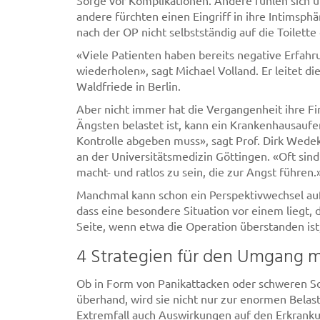
Sorge vor Komplikationen. Andere fühlen sich 
andere fürchten einen Eingriff in ihre Intimsph
nach der OP nicht selbstständig auf die Toilett
«Viele Patienten haben bereits negative Erfahr
wiederholen», sagt Michael Volland. Er leitet d
Waldfriede in Berlin.
Aber nicht immer hat die Vergangenheit ihre Fi
Ängsten belastet ist, kann ein Krankenhausaufen
Kontrolle abgeben muss», sagt Prof. Dirk Wedeki
an der Universitätsmedizin Göttingen. «Oft sin
macht- und ratlos zu sein, die zur Angst führen.
Manchmal kann schon ein Perspektivwechsel auf 
dass eine besondere Situation vor einem liegt, 
Seite, wenn etwa die Operation überstanden ist
4 Strategien für den Umgang 
Ob in Form von Panikattacken oder schweren S
überhand, wird sie nicht nur zur enormen Belas
Extremfall auch Auswirkungen auf den Erkranku