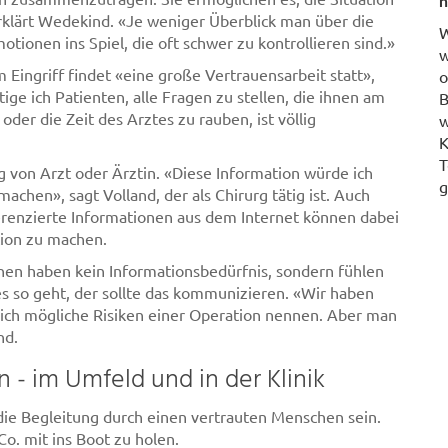
n
rklärt Wedekind. «Je weniger Überblick man über die
W
ionen ins Spiel, die oft schwer zu kontrollieren sind.»
w
ingriff findet «eine große Vertrauensarbeit statt»,
o
ge ich Patienten, alle Fragen zu stellen, die ihnen am
B
er die Zeit des Arztes zu rauben, ist völlig
w
K
T
g von Arzt oder Ärztin. «Diese Information würde ich
g
achen», sagt Volland, der als Chirurg tätig ist. Auch
renzierte Informationen aus dem Internet können dabei
ation zu machen.
hen haben kein Informationsbedürfnis, sondern fühlen
s so geht, der sollte das kommunizieren. «Wir haben
lich mögliche Risiken einer Operation nennen. Aber man
and.
n - im Umfeld und in der Klinik
ie Begleitung durch einen vertrauten Menschen sein.
 Co. mit ins Boot zu holen.