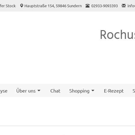
fer Stock
Hauptstraße 154, 59846 Sundern
02933-9093393
inf
Rochu
yse
Über uns
Chat
Shopping
E-Rezept
S