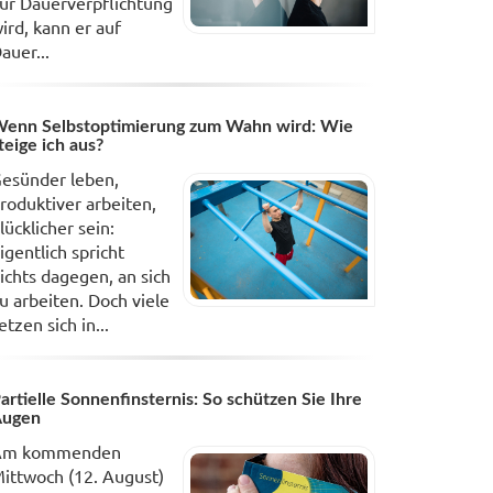
ur Dauerverpflichtung
ird, kann er auf
auer...
enn Selbstoptimierung zum Wahn wird: Wie
teige ich aus?
esünder leben,
roduktiver arbeiten,
lücklicher sein:
igentlich spricht
ichts dagegen, an sich
u arbeiten. Doch viele
etzen sich in...
artielle Sonnenfinsternis: So schützen Sie Ihre
Augen
Am kommenden
ittwoch (12. August)