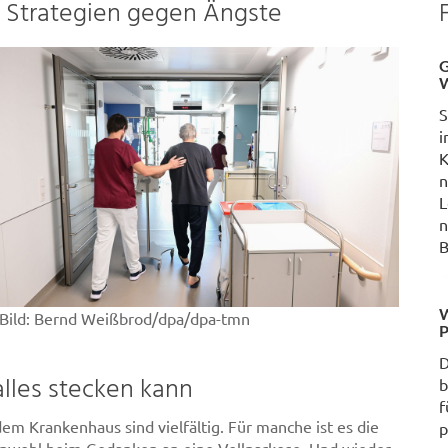
 Strategien gegen Ängste
G
W
S
i
K
n
L
n
B
W
Bild:
Bernd Weißbrod/dpa/dpa-tmn
P
D
lles stecken kann
b
f
em Krankenhaus sind vielfältig. Für manche ist es die
p