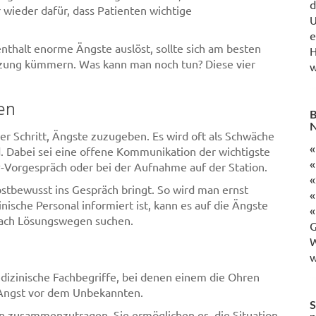
d
 wieder dafür, dass Patienten wichtige
U
e
nthalt enorme Ängste auslöst, sollte sich am besten
H
tzung kümmern. Was kann man noch tun? Diese vier
w
en
B
N
er Schritt, Ängste zuzugeben. Es wird oft als Schwäche
«
. Dabei sei eine offene Kommunikation der wichtigste
«
-Vorgespräch oder bei der Aufnahme auf der Station.
«
bstbewusst ins Gespräch bringt. So wird man ernst
«
sche Personal informiert ist, kann es auf die Ängste
«
ach Lösungswegen suchen.
G
W
w
izinische Fachbegriffe, bei denen einem die Ohren
e Angst vor dem Unbekannten.
S
en zusammenzutragen. Sie ermöglichen es, die Situation