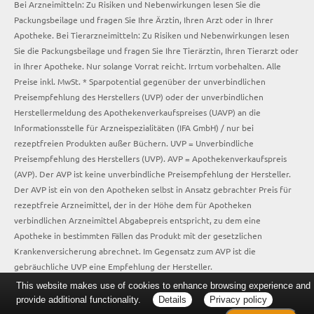
Bei Arzneimitteln: Zu Risiken und Nebenwirkungen lesen Sie die
Packungsbeilage und fragen Sie Ihre Ärztin, Ihren Arzt oder in Ihrer
Apotheke. Bei Tierarzneimitteln: Zu Risiken und Nebenwirkungen lesen
Sie die Packungsbeilage und fragen Sie Ihre Tierärztin, Ihren Tierarzt oder
in Ihrer Apotheke. Nur solange Vorrat reicht. Irrtum vorbehalten. Alle
Preise inkl. MwSt. * Sparpotential gegenüber der unverbindlichen
Preisempfehlung des Herstellers (UVP) oder der unverbindlichen
Herstellermeldung des Apothekenverkaufspreises (UAVP) an die
Informationsstelle für Arzneispezialitäten (IFA GmbH) / nur bei
rezeptfreien Produkten außer Büchern. UVP = Unverbindliche
Preisempfehlung des Herstellers (UVP). AVP = Apothekenverkaufspreis
(AVP). Der AVP ist keine unverbindliche Preisempfehlung der Hersteller.
Der AVP ist ein von den Apotheken selbst in Ansatz gebrachter Preis für
rezeptfreie Arzneimittel, der in der Höhe dem für Apotheken
verbindlichen Arzneimittel Abgabepreis entspricht, zu dem eine
Apotheke in bestimmten Fällen das Produkt mit der gesetzlichen
Krankenversicherung abrechnet. Im Gegensatz zum AVP ist die
gebräuchliche UVP eine Empfehlung der Hersteller.
This website makes use of cookies to enhance browsing experience and
provide additional functionality.
Details
Privacy policy