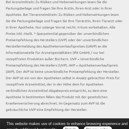
Bei Arzneimitteln: Zu Risiken und Nebenwirkungen lesen Sie die
Packungsbeilage und fragen Sie Ihre Ärztin, Ihren Arzt oder in Ihrer
Apotheke. Bei Tierarzneimitteln: Zu Risiken und Nebenwirkungen lesen
Sie die Packungsbeilage und fragen Sie Ihre Tierärztin, Ihren Tierarzt oder
in Ihrer Apotheke. Nur solange Vorrat reicht. Irrtum vorbehalten. Alle
Preise inkl. MwSt. * Sparpotential gegenüber der unverbindlichen
Preisempfehlung des Herstellers (UVP) oder der unverbindlichen
Herstellermeldung des Apothekenverkaufspreises (UAVP) an die
Informationsstelle für Arzneispezialitäten (IFA GmbH) / nur bei
rezeptfreien Produkten außer Büchern. UVP = Unverbindliche
Preisempfehlung des Herstellers (UVP). AVP = Apothekenverkaufspreis
(AVP). Der AVP ist keine unverbindliche Preisempfehlung der Hersteller.
Der AVP ist ein von den Apotheken selbst in Ansatz gebrachter Preis für
rezeptfreie Arzneimittel, der in der Höhe dem für Apotheken
verbindlichen Arzneimittel Abgabepreis entspricht, zu dem eine
Apotheke in bestimmten Fällen das Produkt mit der gesetzlichen
Krankenversicherung abrechnet. Im Gegensatz zum AVP ist die
gebräuchliche UVP eine Empfehlung der Hersteller.
This website makes use of cookies to enhance browsing experience and