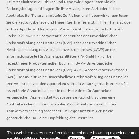
Bei Arzneimitteln: Zu Risiken und Nebenwirkungen lesen Sie die
Packungsbeilage und fragen Sie Ihre Ärztin, Ihren Arzt oder in Ihrer
Apotheke. Bei Tierarzneimitteln: Zu Risiken und Nebenwirkungen lesen
Sie die Packungsbeilage und fragen Sie Ihre Tierärztin, Ihren Tierarzt oder
in Ihrer Apotheke. Nur solange Vorrat reicht. Irrtum vorbehalten. Alle
Preise inkl. MwSt. * Sparpotential gegenüber der unverbindlichen
Preisempfehlung des Herstellers (UVP) oder der unverbindlichen
Herstellermeldung des Apothekenverkaufspreises (UAVP) an die
Informationsstelle für Arzneispezialitäten (IFA GmbH) / nur bei
rezeptfreien Produkten außer Büchern. UVP = Unverbindliche
Preisempfehlung des Herstellers (UVP). AVP = Apothekenverkaufspreis
(AVP). Der AVP ist keine unverbindliche Preisempfehlung der Hersteller.
Der AVP ist ein von den Apotheken selbst in Ansatz gebrachter Preis für
rezeptfreie Arzneimittel, der in der Höhe dem für Apotheken
verbindlichen Arzneimittel Abgabepreis entspricht, zu dem eine
Apotheke in bestimmten Fällen das Produkt mit der gesetzlichen
Krankenversicherung abrechnet. Im Gegensatz zum AVP ist die
gebräuchliche UVP eine Empfehlung der Hersteller.
This website makes use of cookies to enhance browsing experience and