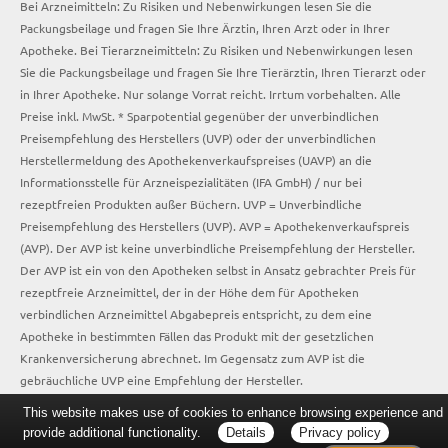
Bei Arzneimitteln: Zu Risiken und Nebenwirkungen lesen Sie die
Packungsbeilage und fragen Sie Ihre Ärztin, Ihren Arzt oder in Ihrer
Apotheke. Bei Tierarzneimitteln: Zu Risiken und Nebenwirkungen lesen
Sie die Packungsbeilage und fragen Sie Ihre Tierärztin, Ihren Tierarzt oder
in Ihrer Apotheke. Nur solange Vorrat reicht. Irrtum vorbehalten. Alle
Preise inkl. MwSt. * Sparpotential gegenüber der unverbindlichen
Preisempfehlung des Herstellers (UVP) oder der unverbindlichen
Herstellermeldung des Apothekenverkaufspreises (UAVP) an die
Informationsstelle für Arzneispezialitäten (IFA GmbH) / nur bei
rezeptfreien Produkten außer Büchern. UVP = Unverbindliche
Preisempfehlung des Herstellers (UVP). AVP = Apothekenverkaufspreis
(AVP). Der AVP ist keine unverbindliche Preisempfehlung der Hersteller.
Der AVP ist ein von den Apotheken selbst in Ansatz gebrachter Preis für
rezeptfreie Arzneimittel, der in der Höhe dem für Apotheken
verbindlichen Arzneimittel Abgabepreis entspricht, zu dem eine
Apotheke in bestimmten Fällen das Produkt mit der gesetzlichen
Krankenversicherung abrechnet. Im Gegensatz zum AVP ist die
gebräuchliche UVP eine Empfehlung der Hersteller.
This website makes use of cookies to enhance browsing experience and
provide additional functionality.
Details
Privacy policy