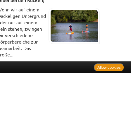
ebenbei den Rücken)
enn wir auf einem
ackeligen Untergrund
der nur auf einem
ein stehen, zwingen
ir verschiedene
örperbereiche zur
eamarbeit. Das
roße...
Allow cookies
. Bei Tierarzneimitteln: Zu Risiken und Nebenwirkungen lesen
e Preise inkl. MwSt. * Sparpotential gegenüber der
 Informationsstelle für Arzneispezialitäten (IFA GmbH) / nur
 Der AVP ist keine unverbindliche Preisempfehlung der
ken verbindlichen Arzneimittel Abgabepreis entspricht, zu dem
iche UVP eine Empfehlung der Hersteller.