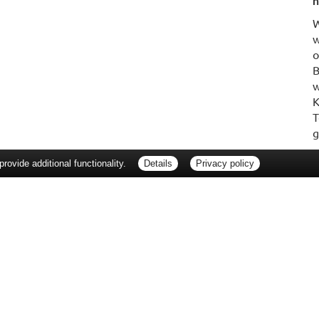
n
W
w
o
B
w
K
T
g
ovide additional functionality.
Details
Privacy policy
erbraucherrechte
Barrierefreiheit
Impressum
ie Packungsbeilage und fragen Sie Ihre Ärztin, Ihren Arzt oder in Ihrer Apotheke
Tierarzt oder in Ihrer Apotheke. Nur solange Vorrat reicht. Irrtum vorbehalten. All
er unverbindlichen Herstellermeldung des Apothekenverkaufspreises (UAVP) an die
che Preisempfehlung des Herstellers (UVP). AVP = Apothekenverkaufspreis (AVP).
tz gebrachter Preis für rezeptfreie Arzneimittel, der in der Höhe dem für Apothe
tzlichen Krankenversicherung abrechnet. Im Gegensatz zum AVP ist die gebräuchl