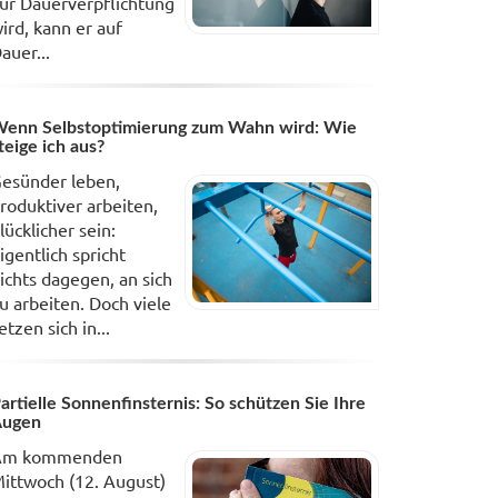
ur Dauerverpflichtung
ird, kann er auf
auer...
enn Selbstoptimierung zum Wahn wird: Wie
teige ich aus?
esünder leben,
roduktiver arbeiten,
lücklicher sein:
igentlich spricht
ichts dagegen, an sich
u arbeiten. Doch viele
etzen sich in...
artielle Sonnenfinsternis: So schützen Sie Ihre
Augen
Am kommenden
ittwoch (12. August)