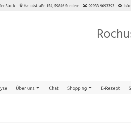
fer Stock
Hauptstraße 154, 59846 Sundern
02933-9093393
inf
Rochu
yse
Über uns
Chat
Shopping
E-Rezept
S